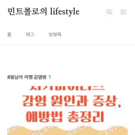
본문 바로가기
민트롤로의 lifestyle
홈
태그
방명록
동남아 여행 감염병
1