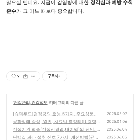
많으실 텐데요. 지금이 감염병에 대한
경각심과 예방 수칙
준수
가 그 어느 때보다 중요합니다.
9
구독하기
'
건강관리, 건강정보
' 카테고리의 다른 글
[슈퍼푸드]검정콩의 효능 5가지, 주요성분, 섭
2025.06.07
취방법 총정리
공황장애 증상, 원인, 치료법 총정리(ft.경험담)
(20)
2025.06.06
전정기관 염증(전정신경염,내이염)의 원인, 증
(3)
2025.06.04
상, 치료법 총정리
단백질 과다 섭취 신호 7가지, 개선방법(균형
(21)
2025.06.03