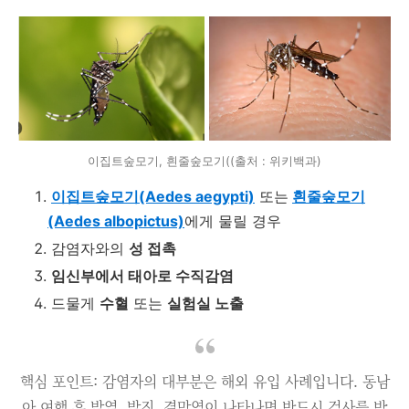
이집트숲모기, 흰줄숲모기((출처 : 위키백과)
이집트숲모기(Aedes aegypti)
또는
흰줄숲모기
(Aedes albopictus)
에게 물릴 경우
감염자와의
성 접촉
임신부에서 태아로 수직감염
드물게
수혈
또는
실험실 노출
핵심 포인트: 감염자의 대부분은 해외 유입 사례입니다. 동남
아 여행 후 발열, 발진, 결막염이 나타나면 반드시 검사를 받