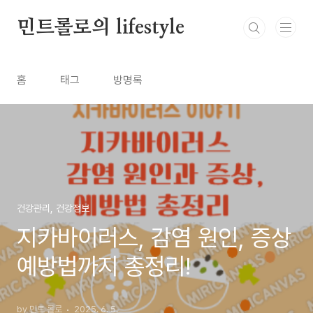
본문 바로가기
민트롤로의 lifestyle
홈
태그
방명록
건강관리, 건강정보
지카바이러스, 감염 원인, 증상
예방법까지 총정리!
by 민트 롤로
2025. 6. 5.