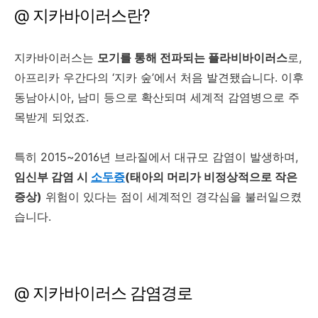
@ 지카바이러스란?
지카바이러스는
모기를 통해 전파되는 플라비바이러스
로,
아프리카 우간다의 ‘지카 숲’에서 처음 발견됐습니다. 이후
동남아시아, 남미 등으로 확산되며 세계적 감염병으로 주
목받게 되었죠.
특히 2015~2016년 브라질에서 대규모 감염이 발생하며,
임신부 감염 시
소두증
(태아의 머리가 비정상적으로 작은
증상)
위험이 있다는 점이 세계적인 경각심을 불러일으켰
습니다.
@ 지카바이러스 감염경로