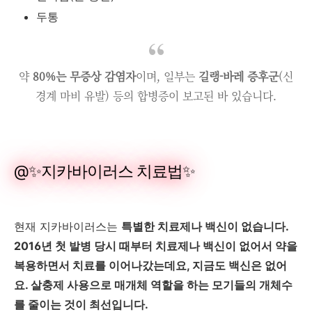
두통
약
80%는 무증상 감염자
이며, 일부는
길랭-바레 증후군
(신
경계 마비 유발) 등의 합병증이 보고된 바 있습니다.
@✨지카바이러스 치료법✨
현재 지카바이러스는
특별한 치료제나 백신이 없습니다.
2016년 첫 발병 당시 때부터 치료제나 백신이 없어서 약을
복용하면서 치료를 이어나갔는데요, 지금도 백신은 없어
요. 살충제 사용으로 매개체 역할을 하는 모기들의 개체수
를 줄이는 것이 최선입니다.