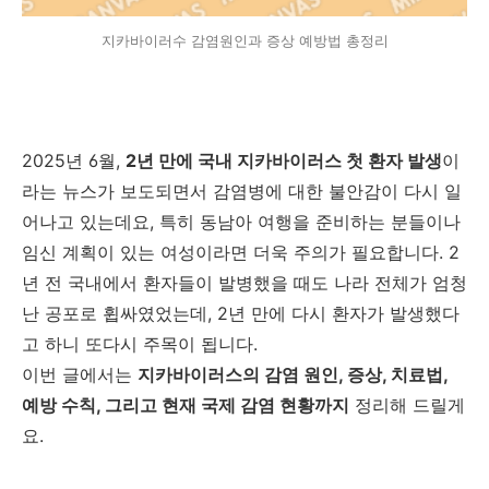
지카바이러수 감염원인과 증상 예방법 총정리
2025년 6월,
2년 만에 국내 지카바이러스 첫 환자 발생
이
라는 뉴스가 보도되면서 감염병에 대한 불안감이 다시 일
어나고 있는데요, 특히 동남아 여행을 준비하는 분들이나
임신 계획이 있는 여성이라면 더욱 주의가 필요합니다. 2
년 전 국내에서 환자들이 발병했을 때도 나라 전체가 엄청
난 공포로 휩싸였었는데, 2년 만에 다시 환자가 발생했다
고 하니 또다시 주목이 됩니다.
이번 글에서는
지카바이러스의 감염 원인, 증상, 치료법,
예방 수칙, 그리고 현재 국제 감염 현황까지
정리해 드릴게
요.