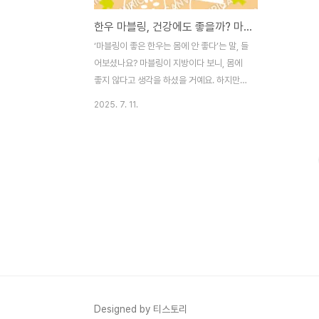
한우 마블링, 건강에도 좋을까? 마블링의 건강효과와 적정 섭취량
‘마블링이 좋은 한우는 몸에 안 좋다’는 말, 들
어보셨나요? 마블링이 지방이다 보니, 몸에
좋지 않다고 생각을 하셨을 거예요. 하지만
최근 연구에 따르면 한우 마블링, 즉 근내지
2025. 7. 11.
방이 건강에 긍정적인 역할을 할 수 있다는
의견도 나오고 있는데요, 그렇다면 마블링이
왜 건강에 도움이 된다는 걸까요? 또한 어느
정도 섭취해야 이로운 효과를 기대할 수 있을
까요? 오늘은 마블링의 지방성분과 건강에
이로운 섭취에 대해서 알아볼게요~ 알아두면
효자정보~같이 읽어봐요. ✨ 한우 구매하러
가기✨ 마블링이란 무엇인가요? 마블링은 고
기 근육 사이에 고르게 분포된 근내지방
(intramuscular fat)을 말합니다. 한우의 고
소하고 부드러운 맛을 결정짓는 요소이며, 고
기의 품질등급에도 중요한 영향을 미칩니다.
Designed by 티스토리