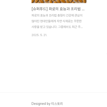
[슈퍼푸드] 파로의 효능과 조리법 총정리
파로의 효능과 조리법 총정리 건강에 관심이
많아진 현대인들에게 자연 식재료는 꾸준한
사랑을 받고 있습니다. 그중에서도 최근 주목
받고 있는 재료 중 하나가 바로 ‘파로’입니다.
2025. 5. 21.
파로는 생소하게 느껴질 수 있지만, 알고 보
면 우리 식탁에 다양하게 활용 가능한 고단백
저지방의 슈퍼푸드입니다. 오늘은 파로의 효
능과 조리법에 대해 자세히 소개해드리겠습
니다.@ 파로란 무엇인가요?‘파로(Farro)’는
고대 곡물 중 하나로, 고대 이집트와 로마 제
국 시절부터 먹어온 밀 종류입니다. 주로 스
펠트(spelt), 엠머(emmer), 에인코른
(einkorn) 세 가지 종류를 총칭해서 파로라
고 부르며, 현재는 이탈리아 지중해식 식단에
서 흔히 볼 수 있습니다.곡물 자체는 쫀득쫀
득한 식감과 구수한 맛이 특징이며, 현미보다
Designed by 티스토리