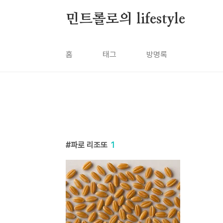
본문 바로가기
민트롤로의 lifestyle
홈
태그
방명록
파로 리조또
1