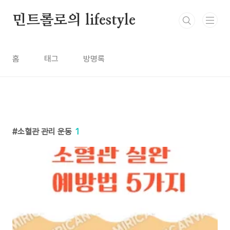
본문 바로가기
민트롤로의 lifestyle
홈
태그
방명록
소혈관 관리 운동
1