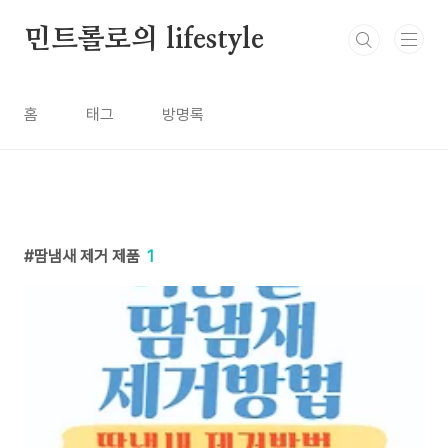
본문 바로가기
민트롤로의 lifestyle
홈
태그
방명록
땀냄새 제거 제품
1