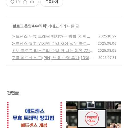
10
구독하기
'
블로그 운영 & 수익화
' 카테고리의 다른 글
애드센스 무효 트래픽 방지하는 방법 (정책위
2025.10.29
반 실사례 + 해결전략)애드센스 계정 안전하게
애드센스 광고 위치별 수익 차이(상위 블로거
2025.08.06
지키는 방법
들이 선택한 광고 배치 전략 예시)
(3)
초보 블로그 티스토리 수익 안 나는 이유 7가
(29)
2025.08.05
지 왜 나만 수익없이 제자리걸음 중일까?
구글 애드센스 핀(PIN) 번호 수령 후기(10달러
(16)
2025.07.31
이상 수익 달성시, 핀(PIN) 번호 자동발신)
(16)
관련글