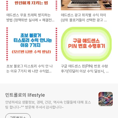
애드센스 무효 트래픽 방지하는
애드센스 광고 위치별 수익 차이
방법 (정책위반 실사례 + 해결전
(상위 블로거들이 선택한 광고 배
략)애드센스 계정 안전하게 지키
치 전략 예시)
는 방법
초보 블로그 티스토리 수익 안 나
구글 애드센스 핀(PIN) 번호 수령
는 이유 7가지 왜 나만 수익없이
후기(10달러 이상 수익 달성시, 핀
제자리걸음 중일까?
(PIN) 번호 자동발신)
민트롤로의 lifestyle
안녕하세요 생활정보, 경제, 건강, 역사속 인물들에 대해 포스
팅 합니다~^^ 방문해 주셔서 감사합니다~