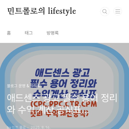
본문 바로가기
민트롤로의 lifestyle
홈
태그
방명록
블로그 운영 & 수익화
애드센스 광고 필수 용어 정리
와 수익 계산 공식표
(CPC,RPC,CTR,CPM 뜻과
by 민트 롤로
2025. 8. 16.